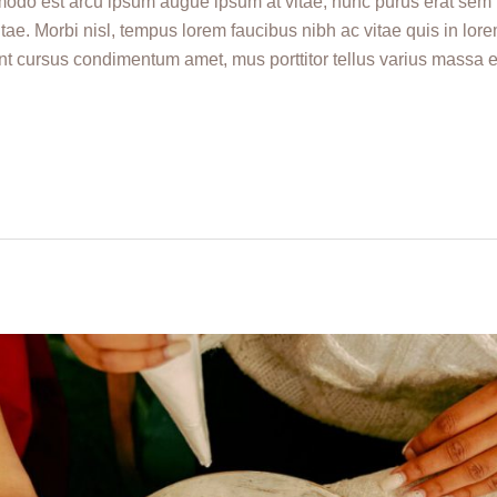
odo est arcu ipsum augue ipsum at vitae, nunc purus erat sem l
itae. Morbi nisl, tempus lorem faucibus nibh ac vitae quis in lor
sent cursus condimentum amet, mus porttitor tellus varius massa 