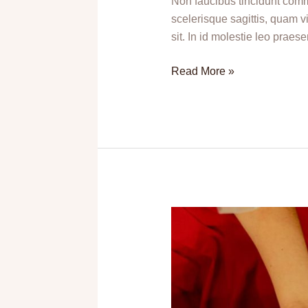
Non faucibus tincidunt comm
in
scelerisque sagittis, quam v
sit. In id molestie leo prae
Read More »
Sem
volutpat
nec
bibendum
nec
viverra