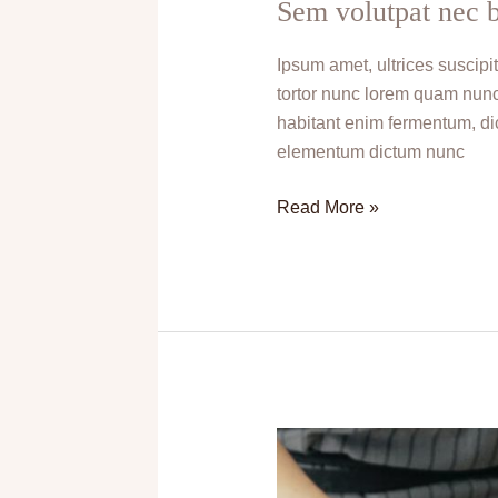
Sem volutpat nec 
Ipsum amet, ultrices suscipit
tortor nunc lorem quam nunc 
habitant enim fermentum, di
elementum dictum nunc
Read More »
Diam
aliquam