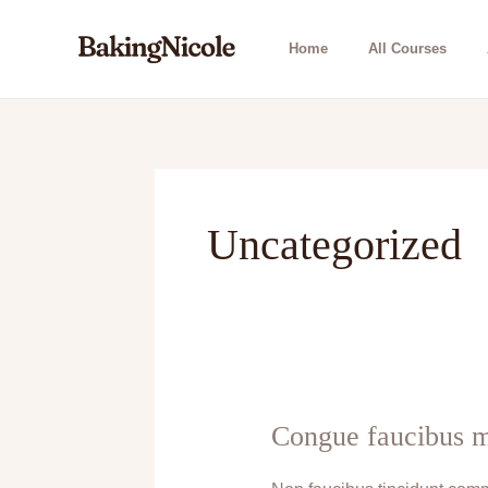
Skip
to
Home
All Courses
content
Uncategorized
Congue faucibus m
Congue
faucibus
magna