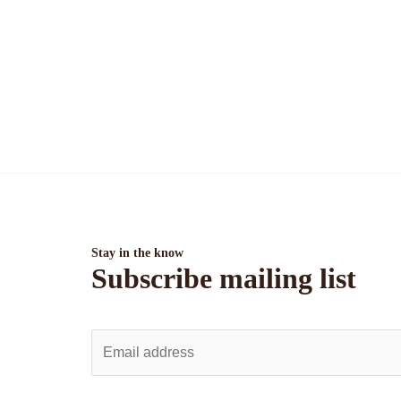
Stay in the know
Subscribe mailing list
E
m
a