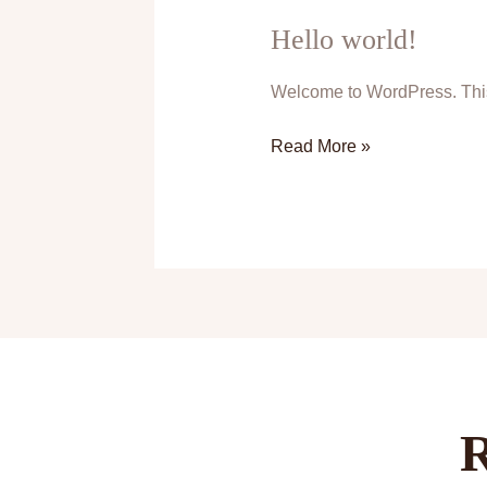
Hello world!
Hello
world!
Welcome to WordPress. This is 
Read More »
R