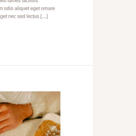
eo fames facilisis
em odio aliquet eget ornare
eget nec sed lectus […]